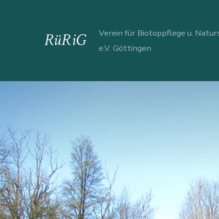
Zum
Inhalt
Verein für Biotoppflege u. Natu
RüRiG
springen
e.V. Göttingen