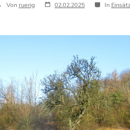
Veröffentlichungsdatum
Kategorien
eitragsautor
Von
ruerig
02.02.2025
In
Einsät